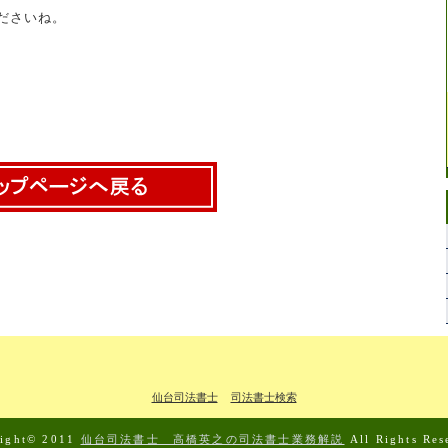
ださいね。
仙台司法書士
司法書士検索
right© 2011
仙台司法書士 高橋英之の司法書士業務解説
All Rights Res