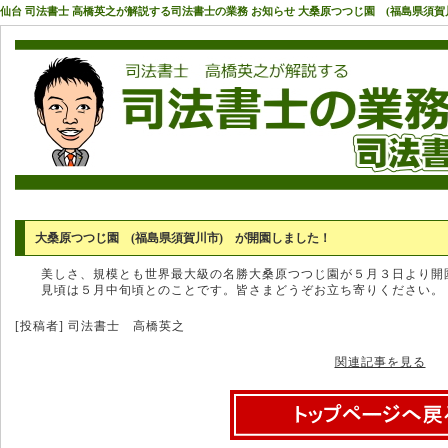
仙台 司法書士 高橋英之が解説する司法書士の業務 お知らせ 大桑原つつじ園 (福島県須賀
大桑原つつじ園 (福島県須賀川市) が開園しました！
美しさ、規模とも世界最大級の名勝大桑原つつじ園が５月３日より開
見頃は５月中旬頃とのことです。皆さまどうぞお立ち寄りください。
[投稿者] 司法書士 高橋英之
関連記事を見る